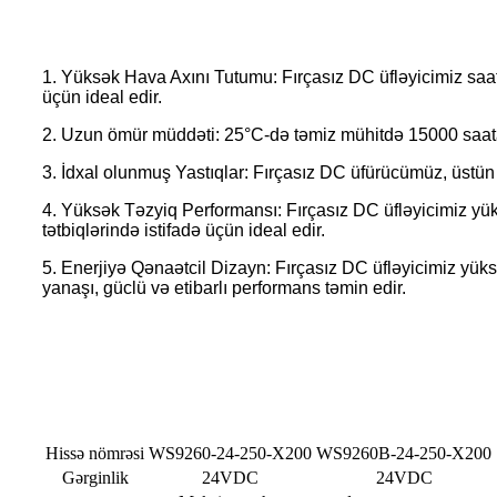
1. Yüksək Hava Axını Tutumu: Fırçasız DC üfləyicimiz saat
üçün ideal edir.
2. Uzun ömür müddəti: 25°C-də təmiz mühitdə 15000 saata q
3. İdxal olunmuş Yastıqlar: Fırçasız DC üfürücümüz, üstün 
4. Yüksək Təzyiq Performansı: Fırçasız DC üfləyicimiz yük
tətbiqlərində istifadə üçün ideal edir.
5. Enerjiyə Qənaətcil Dizayn: Fırçasız DC üfləyicimiz yüks
yanaşı, güclü və etibarlı performans təmin edir.
Məhsulun təqdimatı
Hissə nömrəsi
WS9260-24-250-X200
WS9260B-24-250-X200
Gərginlik
24VDC
24VDC