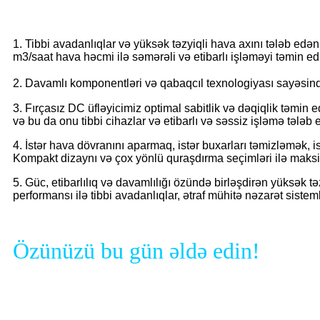
DC Fırçasız Üfləyicinin Üstünlüyü
1. Tibbi avadanlıqlar və yüksək təzyiqli hava axını tələb edə
m3/saat hava həcmi ilə səmərəli və etibarlı işləməyi təmin edi
2. Davamlı komponentləri və qabaqcıl texnologiyası sayəsində
3. Fırçasız DC üfləyicimiz optimal sabitlik və dəqiqlik təmi
və bu da onu tibbi cihazlar və etibarlı və səssiz işləmə tələ
4. İstər hava dövranını aparmaq, istər buxarları təmizləmək, is
Kompakt dizaynı və çox yönlü quraşdırma seçimləri ilə maksi
5. Güc, etibarlılıq və davamlılığı özündə birləşdirən yüksək t
performansı ilə tibbi avadanlıqlar, ətraf mühitə nəzarət sistem
Özünüzü bu gün əldə edin!
Şirkət Profili