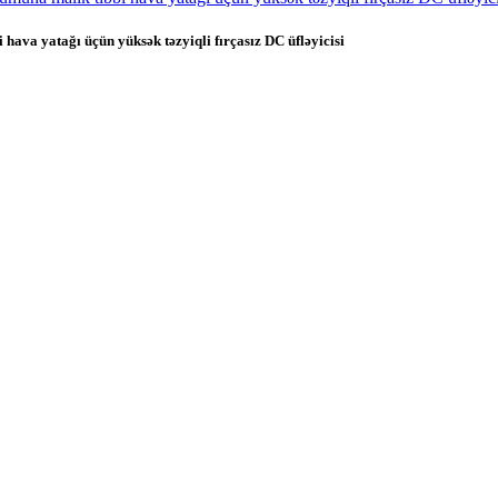
a yatağı üçün yüksək təzyiqli fırçasız DC üfləyicisi
ilyator