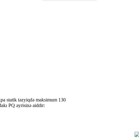
pa statik təzyiqdə maksimum 130
dakı PQ əyrisinə aiddir: