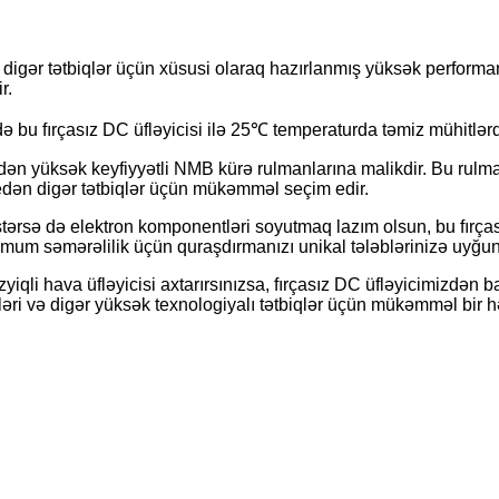
n digər tətbiqlər üçün xüsusi olaraq hazırlanmış yüksək performa
r.
 bu fırçasız DC üfləyicisi ilə 25℃ temperaturda təmiz mühitlərd
n edən yüksək keyfiyyətli NMB kürə rulmanlarına malikdir. Bu ru
b edən digər tətbiqlər üçün mükəmməl seçim edir.
tərsə də elektron komponentləri soyutmaq lazım olsun, bu fırçasız 
mum səmərəlilik üçün quraşdırmanızı unikal tələblərinizə uyğun 
əzyiqli hava üfləyicisi axtarırsınızsa, fırçasız DC üfləyicimizdə
ləri və digər yüksək texnologiyalı tətbiqlər üçün mükəmməl bir hə