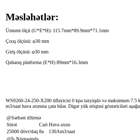
Məsləhətlər:
Ümumi ölçü (U*E*H): 115.7mm*89.9mm*71.1mm
Çıxış ölçüsü: φ30 mm
Giriş ölçüsü: φ30 mm
Qabarıq platforma (E*H) 89mm*16.3mm
Üfləyici Performansı
WS9260-24-250-X200 üfləyicisi 0 kpa təzyiqdə və maksimum 7.5 k
m3/saat hava axınına çata bilər. Digər yük nöqtəsi göstəriciləri aşağı
@Sərbəst üfürmə
Sürət
Cari
Hava axını
25000 dövr/dəq
8a
130Am3/saat
@İş Nöqtəsində