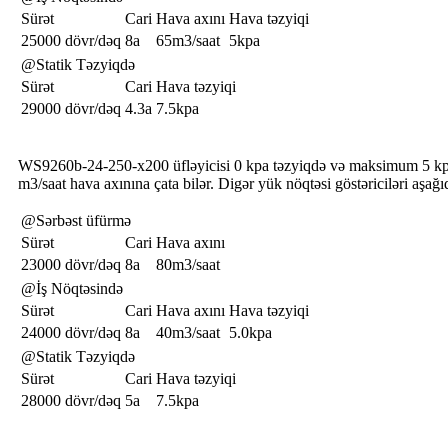
Sürət
Cari
Hava axını
Hava təzyiqi
25000 dövr/dəq
8a
65m3/saat
5kpa
@Statik Təzyiqdə
Sürət
Cari
Hava təzyiqi
29000 dövr/dəq
4.3a
7.5kpa
WS9260b-24-250-x200 üfləyicisi 0 kpa təzyiqdə və maksimum 5 kp
m3/saat hava axınına çata bilər. Digər yük nöqtəsi göstəriciləri aşağı
@Sərbəst üfürmə
Sürət
Cari
Hava axını
23000 dövr/dəq
8a
80m3/saat
@İş Nöqtəsində
Sürət
Cari
Hava axını
Hava təzyiqi
24000 dövr/dəq
8a
40m3/saat
5.0kpa
@Statik Təzyiqdə
Sürət
Cari
Hava təzyiqi
28000 dövr/dəq
5a
7.5kpa