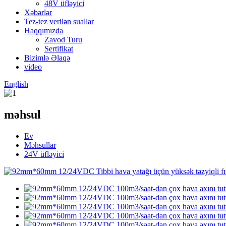
48V üfləyici
Xəbərlər
Tez-tez verilən suallar
Haqqımızda
Zavod Turu
Sertifikat
Bizimlə Əlaqə
video
English
məhsul
Ev
Məhsullar
24V üfləyici