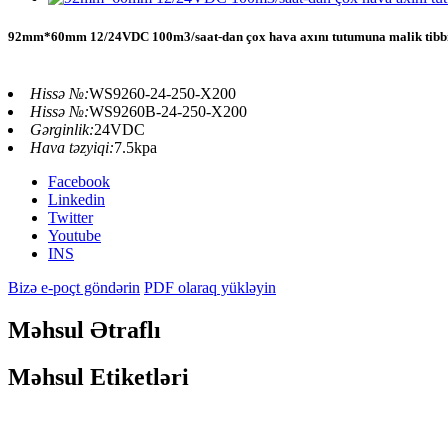
92mm*60mm 12/24VDC 100m3/saat-dan çox hava axını tutumuna malik tibbi hav
Hissə №:
WS9260-24-250-X200
Hissə №:
WS9260B-24-250-X200
Gərginlik:
24VDC
Hava təzyiqi:
7.5kpa
Facebook
Linkedin
Twitter
Youtube
INS
Bizə e-poçt göndərin
PDF olaraq yükləyin
Məhsul Ətraflı
Məhsul Etiketləri
Yüksək Sürətli 12v DC Üfleyici Vent