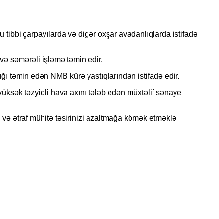
tibbi çarpayılarda və digər oxşar avadanlıqlarda istifadə
və səmərəli işləmə təmin edir.
ığı təmin edən NMB kürə yastıqlarından istifadə edir.
yüksək təzyiqli hava axını tələb edən müxtəlif sənaye
i və ətraf mühitə təsirinizi azaltmağa kömək etməklə