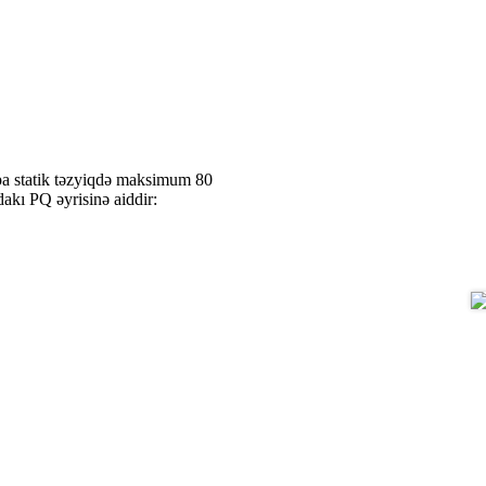
a statik təzyiqdə maksimum 80
dakı PQ əyrisinə aiddir: