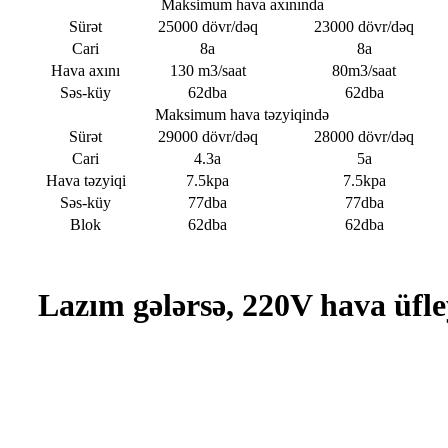
Maksimum hava axınında
Sürət
25000 dövr/dəq
23000 dövr/dəq
Cari
8a
8a
Hava axını
130 m3/saat
80m3/saat
Səs-küy
62dba
62dba
Maksimum hava təzyiqində
Sürət
29000 dövr/dəq
28000 dövr/dəq
Cari
4.3a
5a
Hava təzyiqi
7.5kpa
7.5kpa
Səs-küy
77dba
77dba
Blok
62dba
62dba
Lazım gələrsə, 220V hava üfley
Rəsm