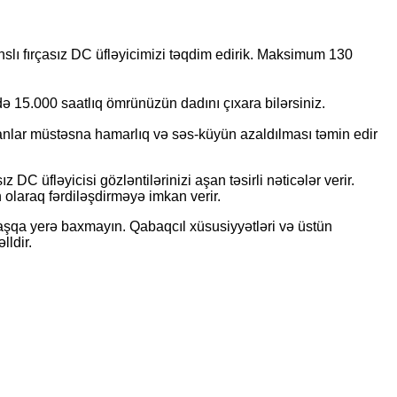
nslı fırçasız DC üfləyicimizi təqdim edirik. Maksimum 130
ə 15.000 saatlıq ömrünüzün dadını çıxara bilərsiniz.
lmanlar müstəsna hamarlıq və səs-küyün azaldılması təmin edir
DC üfləyicisi gözləntilərinizi aşan təsirli nəticələr verir.
olaraq fərdiləşdirməyə imkan verir.
n başqa yerə baxmayın. Qabaqcıl xüsusiyyətləri və üstün
lldir.