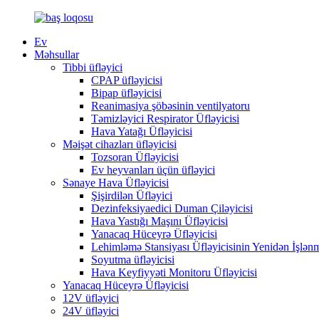
Ev
Məhsullar
Tibbi üfləyici
CPAP üfləyicisi
Bipap üfləyicisi
Reanimasiya şöbəsinin ventilyatoru
Təmizləyici Respirator Üfləyicisi
Hava Yatağı Üfləyicisi
Məişət cihazları üfləyicisi
Tozsoran Üfləyicisi
Ev heyvanları üçün üfləyici
Sənaye Hava Üfləyicisi
Şişirdilən Üfləyici
Dezinfeksiyaedici Duman Çiləyicisi
Hava Yastığı Maşını Üfləyicisi
Yanacaq Hüceyrə Üfləyicisi
Lehimləmə Stansiyası Üfləyicisinin Yenidən İşlən
Soyutma üfləyicisi
Hava Keyfiyyəti Monitoru Üfləyicisi
Yanacaq Hüceyrə Üfləyicisi
12V üfləyici
24V üfləyici