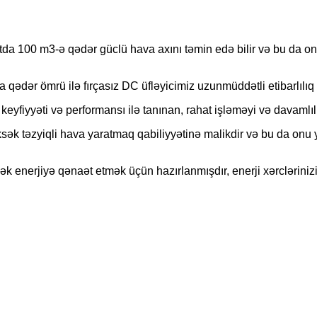
da 100 m3-ə qədər güclü hava axını təmin edə bilir və bu da onu 
ədər ömrü ilə fırçasız DC üfləyicimiz uzunmüddətli etibarlılıq 
keyfiyyəti və performansı ilə tanınan, rahat işləməyi və davamlıl
sək təzyiqli hava yaratmaq qabiliyyətinə malikdir və bu da onu 
ək enerjiyə qənaət etmək üçün hazırlanmışdır, enerji xərcləriniz