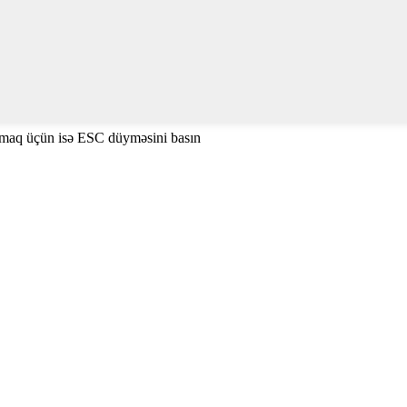
amaq üçün isə ESC düyməsini basın