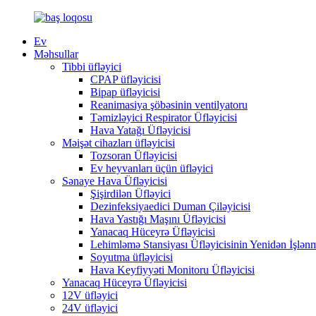
Ev
Məhsullar
Tibbi üfləyici
CPAP üfləyicisi
Bipap üfləyicisi
Reanimasiya şöbəsinin ventilyatoru
Təmizləyici Respirator Üfləyicisi
Hava Yatağı Üfləyicisi
Məişət cihazları üfləyicisi
Tozsoran Üfləyicisi
Ev heyvanları üçün üfləyici
Sənaye Hava Üfləyicisi
Şişirdilən Üfləyici
Dezinfeksiyaedici Duman Çiləyicisi
Hava Yastığı Maşını Üfləyicisi
Yanacaq Hüceyrə Üfləyicisi
Lehimləmə Stansiyası Üfləyicisinin Yenidən İşlən
Soyutma üfləyicisi
Hava Keyfiyyəti Monitoru Üfləyicisi
Yanacaq Hüceyrə Üfləyicisi
12V üfləyici
24V üfləyici