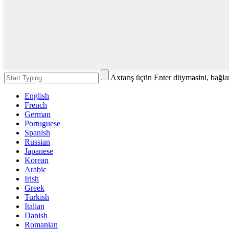
Axtarış üçün Enter düyməsini, bağl
English
French
German
Portuguese
Spanish
Russian
Japanese
Korean
Arabic
Irish
Greek
Turkish
Italian
Danish
Romanian