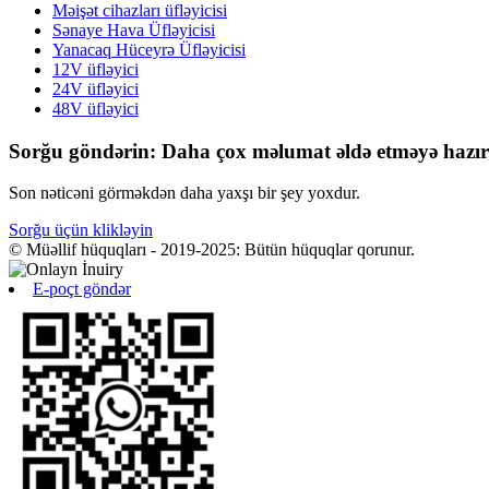
Məişət cihazları üfləyicisi
Sənaye Hava Üfləyicisi
Yanacaq Hüceyrə Üfləyicisi
12V üfləyici
24V üfləyici
48V üfləyici
Sorğu göndərin: Daha çox məlumat əldə etməyə hazır
Son nəticəni görməkdən daha yaxşı bir şey yoxdur.
Sorğu üçün klikləyin
© Müəllif hüquqları - 2019-2025: Bütün hüquqlar qorunur.
E-poçt göndər