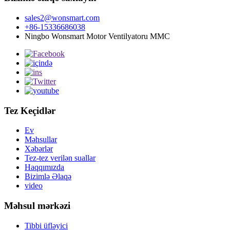
sales2@wonsmart.com
+86-15336686038
Ningbo Wonsmart Motor Ventilyatoru MMC
Tez Keçidlər
Ev
Məhsullar
Xəbərlər
Tez-tez verilən suallar
Haqqımızda
Bizimlə Əlaqə
video
Məhsul mərkəzi
Tibbi üfləyici