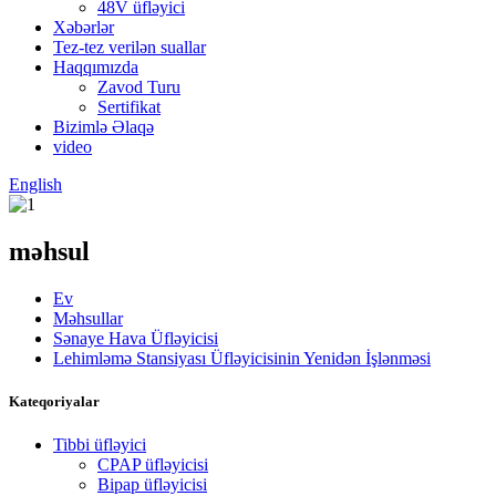
48V üfləyici
Xəbərlər
Tez-tez verilən suallar
Haqqımızda
Zavod Turu
Sertifikat
Bizimlə Əlaqə
video
English
məhsul
Ev
Məhsullar
Sənaye Hava Üfləyicisi
Lehimləmə Stansiyası Üfləyicisinin Yenidən İşlənməsi
Kateqoriyalar
Tibbi üfləyici
CPAP üfləyicisi
Bipap üfləyicisi