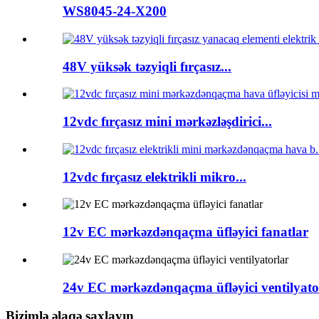
WS8045-24-X200
48V yüksək təzyiqli fırçasız...
12vdc fırçasız mini mərkəzləşdirici...
12vdc fırçasız elektrikli mikro...
12v EC mərkəzdənqaçma üfləyici fanatlar
24v EC mərkəzdənqaçma üfləyici ventilyato
Bizimlə əlaqə saxlayın