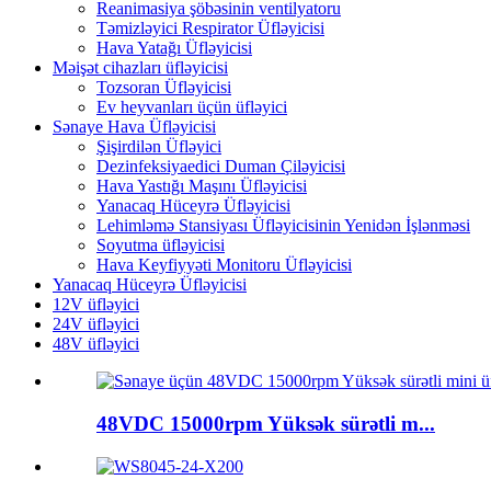
Reanimasiya şöbəsinin ventilyatoru
Təmizləyici Respirator Üfləyicisi
Hava Yatağı Üfləyicisi
Məişət cihazları üfləyicisi
Tozsoran Üfləyicisi
Ev heyvanları üçün üfləyici
Sənaye Hava Üfləyicisi
Şişirdilən Üfləyici
Dezinfeksiyaedici Duman Çiləyicisi
Hava Yastığı Maşını Üfləyicisi
Yanacaq Hüceyrə Üfləyicisi
Lehimləmə Stansiyası Üfləyicisinin Yenidən İşlənməsi
Soyutma üfləyicisi
Hava Keyfiyyəti Monitoru Üfləyicisi
Yanacaq Hüceyrə Üfləyicisi
12V üfləyici
24V üfləyici
48V üfləyici
48VDC 15000rpm Yüksək sürətli m...