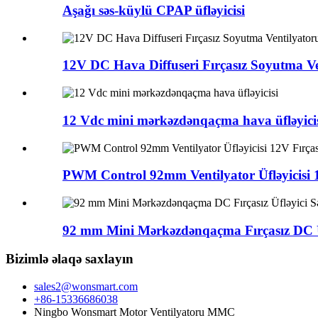
Aşağı səs-küylü CPAP üfləyicisi
12V DC Hava Diffuseri Fırçasız Soyutma Ve
12 Vdc mini mərkəzdənqaçma hava üfləyici
PWM Control 92mm Ventilyator Üfləyicisi 12
92 mm Mini Mərkəzdənqaçma Fırçasız DC Üflə
Bizimlə əlaqə saxlayın
sales2@wonsmart.com
+86-15336686038
Ningbo Wonsmart Motor Ventilyatoru MMC