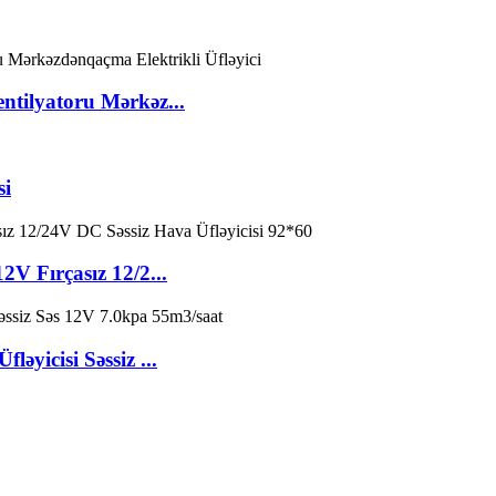
ntilyatoru Mərkəz...
si
V Fırçasız 12/2...
yicisi Səssiz ...