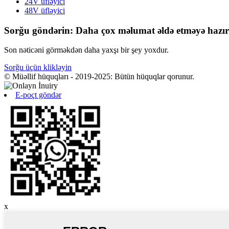
24V üfləyici
48V üfləyici
Sorğu göndərin: Daha çox məlumat əldə etməyə hazır
Son nəticəni görməkdən daha yaxşı bir şey yoxdur.
Sorğu üçün klikləyin
© Müəllif hüquqları - 2019-2025: Bütün hüquqlar qorunur.
E-poçt göndər
x