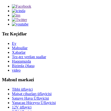
Tez Keçidlər
Ev
Məhsullar
Xəbərlər
Tez-tez verilən suallar
Haqqımızda
Bizimlə Əlaqə
video
Məhsul mərkəzi
Tibbi üfləyici
Məişət cihazları üfləyicisi
Sənaye Hava Üfləyicisi
Yanacaq Hüceyrə Üfləyicisi
12V üfləyici