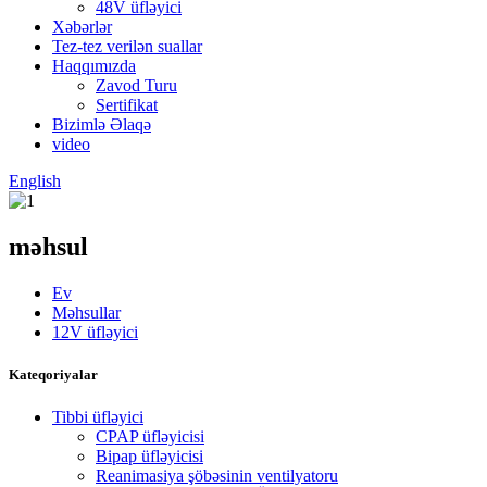
48V üfləyici
Xəbərlər
Tez-tez verilən suallar
Haqqımızda
Zavod Turu
Sertifikat
Bizimlə Əlaqə
video
English
məhsul
Ev
Məhsullar
12V üfləyici
Kateqoriyalar
Tibbi üfləyici
CPAP üfləyicisi
Bipap üfləyicisi
Reanimasiya şöbəsinin ventilyatoru