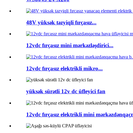
48V yüksək təzyiqli fırçasız...
12vdc fırçasız mini mərkəzləşdirici...
12vdc fırçasız elektrikli mikro...
yüksək sürətli 12v dc üfleyici fan
12vdc fırçasız elektrikli mini mərkəzdənqaç