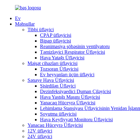
Ev
Məhsullar
Tibbi üfləyici
CPAP üfləyicisi
Bipap üfləyicisi
Reanimasiya şöbəsinin ventilyatoru
Təmizləyici Respirator Üfləyicisi
Hava Yatağı Üfləyicisi
Məişət cihazları üfləyicisi
Tozsoran Üfləyicisi
Ev heyvanları üçün üfləyici
Sənaye Hava Üfləyicisi
Şişirdilən Üfləyici
Dezinfeksiyaedici Duman Çiləyicisi
Hava Yastığı Maşını Üfləyicisi
Yanacaq Hüceyrə Üfləyicisi
Lehimləmə Stansiyası Üfləyicisinin Yenidən İşlən
Soyutma üfləyicisi
Hava Keyfiyyəti Monitoru Üfləyicisi
Yanacaq Hüceyrə Üfləyicisi
12V üfləyici
24V üfləyici