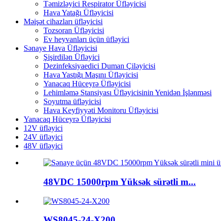
Təmizləyici Respirator Üfləyicisi
Hava Yatağı Üfləyicisi
Məişət cihazları üfləyicisi
Tozsoran Üfləyicisi
Ev heyvanları üçün üfləyici
Sənaye Hava Üfləyicisi
Şişirdilən Üfləyici
Dezinfeksiyaedici Duman Çiləyicisi
Hava Yastığı Maşını Üfləyicisi
Yanacaq Hüceyrə Üfləyicisi
Lehimləmə Stansiyası Üfləyicisinin Yenidən İşlənməsi
Soyutma üfləyicisi
Hava Keyfiyyəti Monitoru Üfləyicisi
Yanacaq Hüceyrə Üfləyicisi
12V üfləyici
24V üfləyici
48V üfləyici
48VDC 15000rpm Yüksək sürətli m...
WS8045-24-X200