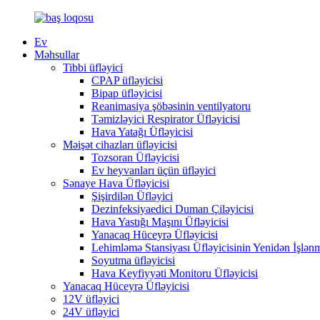
Ev
Məhsullar
Tibbi üfləyici
CPAP üfləyicisi
Bipap üfləyicisi
Reanimasiya şöbəsinin ventilyatoru
Təmizləyici Respirator Üfləyicisi
Hava Yatağı Üfləyicisi
Məişət cihazları üfləyicisi
Tozsoran Üfləyicisi
Ev heyvanları üçün üfləyici
Sənaye Hava Üfləyicisi
Şişirdilən Üfləyici
Dezinfeksiyaedici Duman Çiləyicisi
Hava Yastığı Maşını Üfləyicisi
Yanacaq Hüceyrə Üfləyicisi
Lehimləmə Stansiyası Üfləyicisinin Yenidən İşlən
Soyutma üfləyicisi
Hava Keyfiyyəti Monitoru Üfləyicisi
Yanacaq Hüceyrə Üfləyicisi
12V üfləyici
24V üfləyici