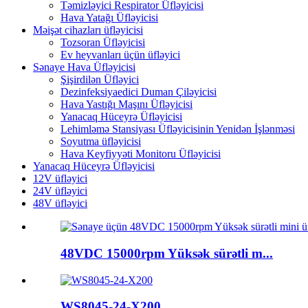
Təmizləyici Respirator Üfləyicisi
Hava Yatağı Üfləyicisi
Məişət cihazları üfləyicisi
Tozsoran Üfləyicisi
Ev heyvanları üçün üfləyici
Sənaye Hava Üfləyicisi
Şişirdilən Üfləyici
Dezinfeksiyaedici Duman Çiləyicisi
Hava Yastığı Maşını Üfləyicisi
Yanacaq Hüceyrə Üfləyicisi
Lehimləmə Stansiyası Üfləyicisinin Yenidən İşlənməsi
Soyutma üfləyicisi
Hava Keyfiyyəti Monitoru Üfləyicisi
Yanacaq Hüceyrə Üfləyicisi
12V üfləyici
24V üfləyici
48V üfləyici
48VDC 15000rpm Yüksək sürətli m...
WS8045-24-X200