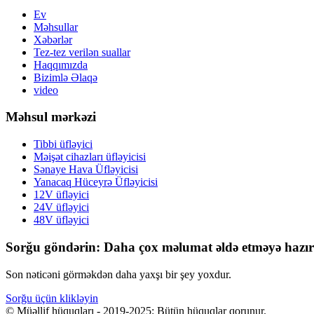
Ev
Məhsullar
Xəbərlər
Tez-tez verilən suallar
Haqqımızda
Bizimlə Əlaqə
video
Məhsul mərkəzi
Tibbi üfləyici
Məişət cihazları üfləyicisi
Sənaye Hava Üfləyicisi
Yanacaq Hüceyrə Üfləyicisi
12V üfləyici
24V üfləyici
48V üfləyici
Sorğu göndərin: Daha çox məlumat əldə etməyə hazır
Son nəticəni görməkdən daha yaxşı bir şey yoxdur.
Sorğu üçün klikləyin
© Müəllif hüquqları - 2019-2025: Bütün hüquqlar qorunur.