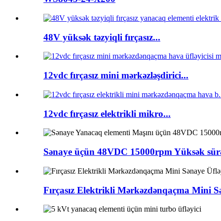
48V yüksək təzyiqli fırçasız...
12vdc fırçasız mini mərkəzləşdirici...
12vdc fırçasız elektrikli mikro...
Sənaye üçün 48VDC 15000rpm Yüksək sürətli
Fırçasız Elektrikli Mərkəzdənqaçma Mini Sə