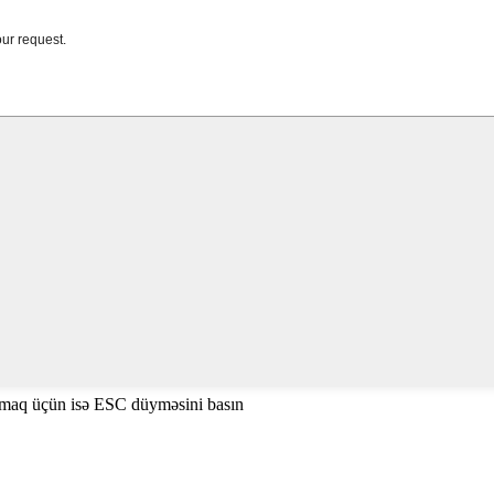
amaq üçün isə ESC düyməsini basın