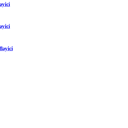
əyici
əyici
ləyici