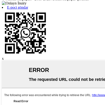
E-poçt göndər
x