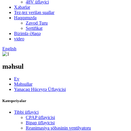
48V üfləyici
Xəbərlər
Tez-tez verilən suallar
Haqqımızda
Zavod Turu
Sertifikat
Bizimlə Əlaqə
video
English
məhsul
Ev
Məhsullar
Yanacaq Hüceyrə Üfləyicisi
Kateqoriyalar
Tibbi üfləyici
CPAP üfləyicisi
Bipap üfləyicisi
Reanimasiya şöbəsinin ventilyatoru