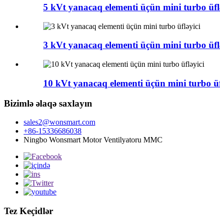
5 kVt yanacaq elementi üçün mini turbo üfl
3 kVt yanacaq elementi üçün mini turbo üfl
10 kVt yanacaq elementi üçün mini turbo üf
Bizimlə əlaqə saxlayın
sales2@wonsmart.com
+86-15336686038
Ningbo Wonsmart Motor Ventilyatoru MMC
Tez Keçidlər