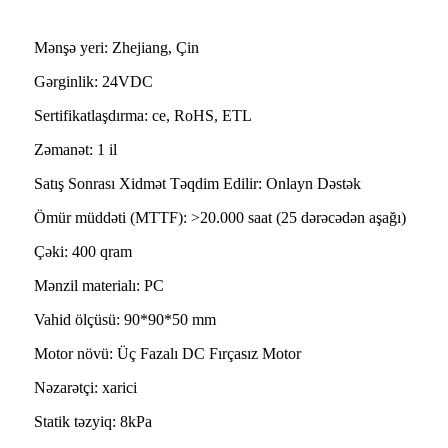
Mənşə yeri: Zhejiang, Çin
Gərginlik: 24VDC
Sertifikatlaşdırma: ce, RoHS, ETL
Zəmanət: 1 il
Satış Sonrası Xidmət Təqdim Edilir: Onlayn Dəstək
Ömür müddəti (MTTF): >20.000 saat (25 dərəcədən aşağı)
Çəki: 400 qram
Mənzil materialı: PC
Vahid ölçüsü: 90*90*50 mm
Motor növü: Üç Fazalı DC Fırçasız Motor
Nəzarətçi: xarici
Statik təzyiq: 8kPa