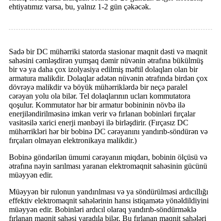
ehtiyatımız varsa, bu, yalnız 1-2 gün çəkəcək.
Sadə bir DC mühərriki statorda stasionar maqnit dəsti və maqnit
sahəsini cəmləşdirən yumşaq dəmir nüvənin ətrafına bükülmüş
bir və ya daha çox izolyasiya edilmiş məftil dolaqları olan bir
armatura malikdir. Dolaqlar adətən nüvənin ətrafında birdən çox
dövrəyə malikdir və böyük mühərriklərdə bir neçə paralel
cərəyan yolu ola bilər. Tel dolaqlarının ucları kommutatora
qoşulur. Kommutator hər bir armatur bobininin növbə ilə
enerjiləndirilməsinə imkan verir və fırlanan bobinləri fırçalar
vasitəsilə xarici enerji mənbəyi ilə birləşdirir. (Fırçasız DC
mühərrikləri hər bir bobinə DC cərəyanını yandırıb-söndürən və
fırçaları olmayan elektronikaya malikdir.)
Bobinə göndərilən ümumi cərəyanın miqdarı, bobinin ölçüsü və
ətrafına nəyin sarılması yaranan elektromaqnit sahəsinin gücünü
müəyyən edir.
Müəyyən bir rulonun yandırılması və ya söndürülməsi ardıcıllığı
effektiv elektromaqnit sahələrinin hansı istiqamətə yönəldildiyini
müəyyən edir. Bobinləri ardıcıl olaraq yandırıb-söndürməklə
fırlanan maqnit sahəsi yaradıla bilər. Bu fırlanan maqnit sahələri