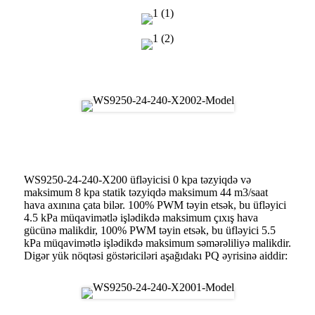
Rəsm
Üfləyici Performansı
WS9250-24-240-X200 üfləyicisi 0 kpa təzyiqdə və
maksimum 8 kpa statik təzyiqdə maksimum 44 m3/saat
hava axınına çata bilər. 100% PWM təyin etsək, bu üfləyici
4.5 kPa müqavimətlə işlədikdə maksimum çıxış hava
gücünə malikdir, 100% PWM təyin etsək, bu üfləyici 5.5
kPa müqavimətlə işlədikdə maksimum səmərəliliyə malikdir.
Digər yük nöqtəsi göstəriciləri aşağıdakı PQ əyrisinə aiddir: