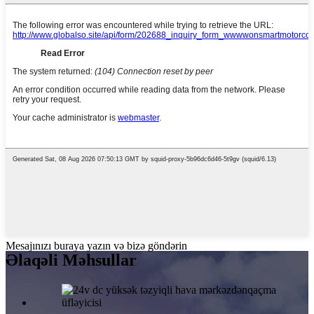
Mesajınızı buraya yazın və bizə göndərin
Əlaqəli Məhsullar