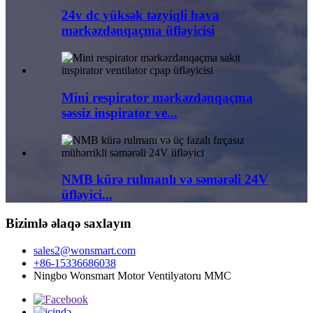
24v dc yüksək təzyiqli hava
mərkəzdənqaçma üfləyicisi
Mini respirator mərkəzdənqaçma
səssiz inspirator ve...
NMB kürə rulmanlı və səmərəli 24V
üfləyici...
Bizimlə əlaqə saxlayın
sales2@wonsmart.com
+86-15336686038
Ningbo Wonsmart Motor Ventilyatoru MMC