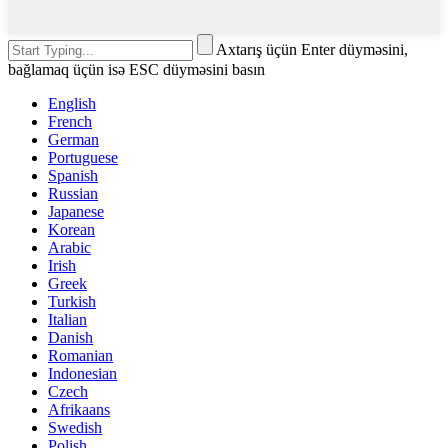
Axtarış üçün Enter düyməsini,
bağlamaq üçün isə ESC düyməsini basın
English
French
German
Portuguese
Spanish
Russian
Japanese
Korean
Arabic
Irish
Greek
Turkish
Italian
Danish
Romanian
Indonesian
Czech
Afrikaans
Swedish
Polish