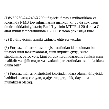
DC Fırçasız Üfləyicinin Üstünlüyü
(1)WS9250-24-240-X200 üfləyicisi fırçasız mühərriklərə və
içərisində NMB top rulmanlarına malikdir ki, bu da çox uzun
ömür müddətini göstərir; Bu üfləyicinin MTTF-si 20 dərəcə C
ətraf mühit temperaturunda 15.000 saatdan çox işləyə bilər.
(2) Bu üfləyicinin texniki xidmətə ehtiyacı yoxdur
(3) Fırçasız mühərrik nəzarətçisi tərəfindən idarə olunan bu
üfləyici sürət tənzimlənməsi, sürət impulsu çıxışı, sürətli
sürətlənmə, əyləc və s. kimi bir çox fərqli idarəetmə funksiyasına
malikdir və ağıllı maşın və avadanlıqlar tərəfindən asanlıqla idarə
oluna bilər.
(4) Fırçasız mühərrik sürücüsü tərəfindən idarə olunan üfləyicidə
həddindən artıq cərəyan, aşağı/artıq gərginlik, dayanma
mühafizəsi olacaq.
Tətbiqlər