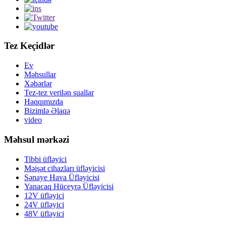
Tez Keçidlər
Ev
Məhsullar
Xəbərlər
Tez-tez verilən suallar
Haqqımızda
Bizimlə Əlaqə
video
Məhsul mərkəzi
Tibbi üfləyici
Məişət cihazları üfləyicisi
Sənaye Hava Üfləyicisi
Yanacaq Hüceyrə Üfləyicisi
12V üfləyici
24V üfləyici
48V üfləyici