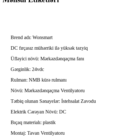
Üfləyici Xüsusiyyətləri
Brend adı: Wonsmart
DC fırçasız mühərriki ilə yüksək təzyiq
Üfləyici növü: Mərkəzdənqaçma fanı
Gərginlik: 24vdc
Rulman: NMB kürə rulmanı
Növü: Mərkəzdənqaçma Ventilyatoru
Tətbiq olunan Sənayelər: İstehsalat Zavodu
Elektrik Cərəyan Növü: DC
Bıçaq materialı: plastik
Montaj: Tavan Ventilyatoru