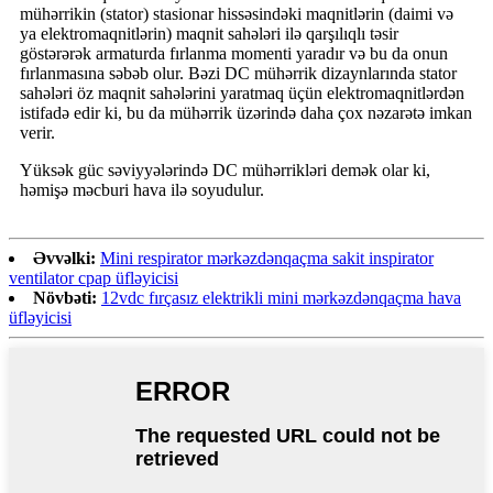
mühərrikin (stator) stasionar hissəsindəki maqnitlərin (daimi və
ya elektromaqnitlərin) maqnit sahələri ilə qarşılıqlı təsir
göstərərək armaturda fırlanma momenti yaradır və bu da onun
fırlanmasına səbəb olur. Bəzi DC mühərrik dizaynlarında stator
sahələri öz maqnit sahələrini yaratmaq üçün elektromaqnitlərdən
istifadə edir ki, bu da mühərrik üzərində daha çox nəzarətə imkan
verir.
Yüksək güc səviyyələrində DC mühərrikləri demək olar ki,
həmişə məcburi hava ilə soyudulur.
Əvvəlki:
Mini respirator mərkəzdənqaçma sakit inspirator
ventilator cpap üfləyicisi
Növbəti:
12vdc fırçasız elektrikli mini mərkəzdənqaçma hava
üfləyicisi