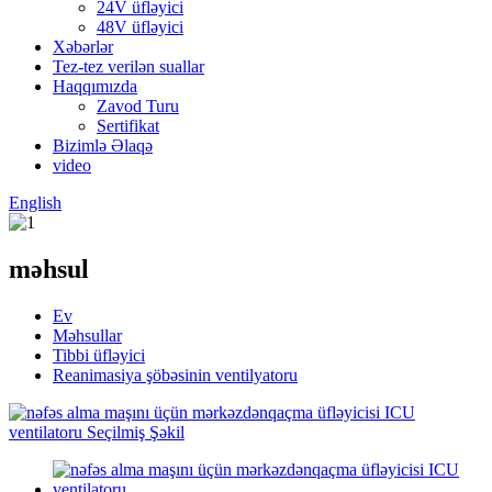
24V üfləyici
48V üfləyici
Xəbərlər
Tez-tez verilən suallar
Haqqımızda
Zavod Turu
Sertifikat
Bizimlə Əlaqə
video
English
məhsul
Ev
Məhsullar
Tibbi üfləyici
Reanimasiya şöbəsinin ventilyatoru