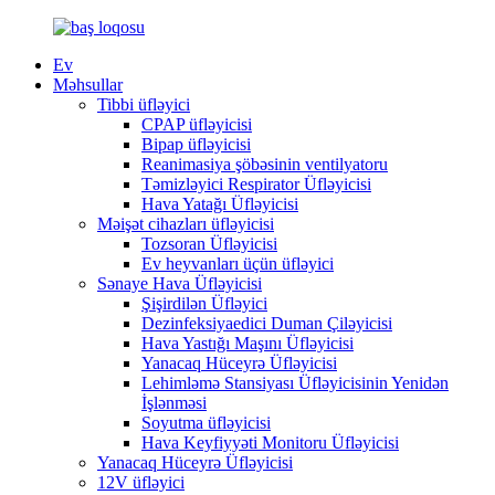
Ev
Məhsullar
Tibbi üfləyici
CPAP üfləyicisi
Bipap üfləyicisi
Reanimasiya şöbəsinin ventilyatoru
Təmizləyici Respirator Üfləyicisi
Hava Yatağı Üfləyicisi
Məişət cihazları üfləyicisi
Tozsoran Üfləyicisi
Ev heyvanları üçün üfləyici
Sənaye Hava Üfləyicisi
Şişirdilən Üfləyici
Dezinfeksiyaedici Duman Çiləyicisi
Hava Yastığı Maşını Üfləyicisi
Yanacaq Hüceyrə Üfləyicisi
Lehimləmə Stansiyası Üfləyicisinin Yenidən
İşlənməsi
Soyutma üfləyicisi
Hava Keyfiyyəti Monitoru Üfləyicisi
Yanacaq Hüceyrə Üfləyicisi
12V üfləyici