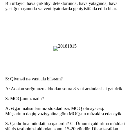
Bu üfləyici hava çirkliliyi detektorunda, hava yatağında, hava
yastığı maşınında və ventilyatorlarda geniş istifadə edilə bilər.
Üfləyicidən necə düzgün istifadə
etməli
Tez-tez verilən suallar
S: Qiyməti nə vaxt ala bilərəm?
A: Adətən sorğunuzu aldıqdan sonra 8 saat ərzində sitat gətiririk.
S: MOQ-unuz nədir?
A: Əgər məhsullarımız stokdadırsa, MOQ olmayacaq.
Müştərinin dəqiq vəziyyətinə görə MOQ-nu müzakirə edəcəyik.
S: Çatdırılma müddəti nə qədərdir? C: Ümumi çatdırılma müddəti
sifariş təsdiqinizi aldıqdan sonra 15-20 gündür. Digər tərəfdən,