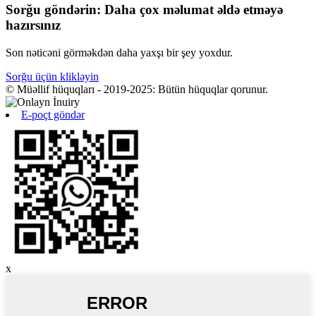
Sorğu göndərin: Daha çox məlumat əldə etməyə
hazırsınız
Son nəticəni görməkdən daha yaxşı bir şey yoxdur.
Sorğu üçün klikləyin
© Müəllif hüquqları - 2019-2025: Bütün hüquqlar qorunur.
E-poçt göndər
x