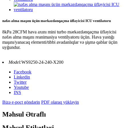
nəfəs alma maşını üçün mərkəzdənqaçma üfləyicisi ICU ventilatoru
8kPa 28CFM hava axını mini turbo mərkəzdənqaçma üfləyicisi
nəfəs alma maşını reanimasiya ventilyatoru üçün. Hava yastığı
maşını/yanacaq elementi/tibbi avadanlıqlar və şişmə qablar üçün
uyğundur.
Model:
WS9250-24-240-X200
Facebook
Linkedin
Twitter
Youtube
INS
Bizə e-poçt göndərin
PDF olaraq yükləyin
Məhsul Ətraflı
Məhsul Etiketləri