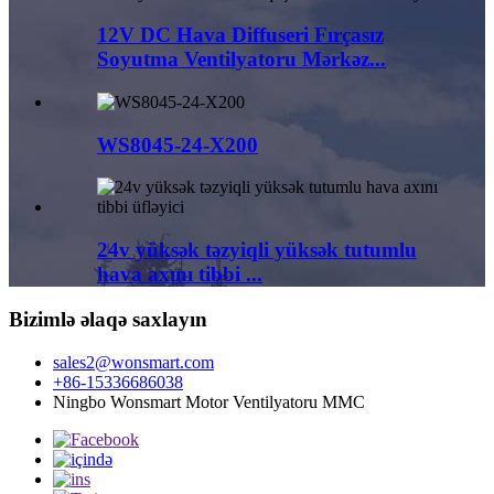
12V DC Hava Diffuseri Fırçasız
Soyutma Ventilyatoru Mərkəz...
WS8045-24-X200
24v yüksək təzyiqli yüksək tutumlu
hava axını tibbi ...
Bizimlə əlaqə saxlayın
sales2@wonsmart.com
+86-15336686038
Ningbo Wonsmart Motor Ventilyatoru MMC