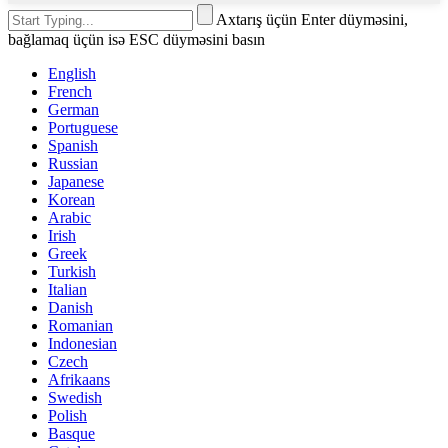
Axtarış üçün Enter düyməsini,
bağlamaq üçün isə ESC düyməsini basın
English
French
German
Portuguese
Spanish
Russian
Japanese
Korean
Arabic
Irish
Greek
Turkish
Italian
Danish
Romanian
Indonesian
Czech
Afrikaans
Swedish
Polish
Basque