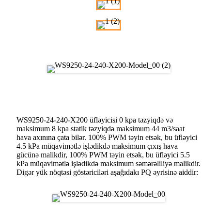
Rəsm
Üfləyici Performansı
WS9250-24-240-X200 üfləyicisi 0 kpa təzyiqdə və
maksimum 8 kpa statik təzyiqdə maksimum 44 m3/saat
hava axınına çata bilər. 100% PWM təyin etsək, bu üfləyici
4.5 kPa müqavimətlə işlədikdə maksimum çıxış hava
gücünə malikdir, 100% PWM təyin etsək, bu üfləyici 5.5
kPa müqavimətlə işlədikdə maksimum səmərəliliyə malikdir.
Digər yük nöqtəsi göstəriciləri aşağıdakı PQ əyrisinə aiddir: