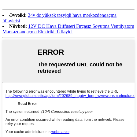
Əvvəlki:
24v dc yüksək təzyiqli hava mərkəzdənqaçma
üfləyicisi
Növbəti:
12V DC Hava Diffuseri Fırçasız Soyutma Ventilyatoru
Mərkəzdənqaçma Elektrikli Üfləyici