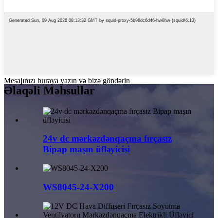
Mesajınızı buraya yazın və bizə göndərin
Əlaqəli Məhsullar
24v dc mərkəzdənqaçma fırçasız
Bipap maşın üfləyicisi
WS8045-24-X200