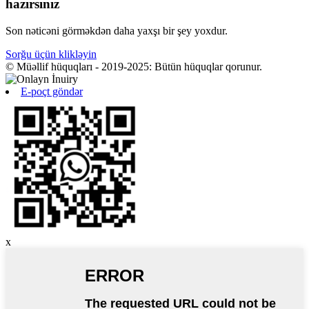
hazırsınız
Son nəticəni görməkdən daha yaxşı bir şey yoxdur.
Sorğu üçün klikləyin
© Müəllif hüquqları - 2019-2025: Bütün hüquqlar qorunur.
E-poçt göndər
x