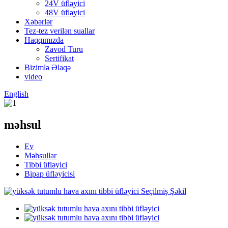
24V üfləyici
48V üfləyici
Xəbərlər
Tez-tez verilən suallar
Haqqımızda
Zavod Turu
Sertifikat
Bizimlə Əlaqə
video
English
məhsul
Ev
Məhsullar
Tibbi üfləyici
Bipap üfləyicisi