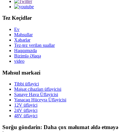
Tez Keçidlər
Ev
Məhsullar
Xəbərlər
Tez-tez verilən suallar
Haqqımızda
Bizimlə Əlaqə
video
Məhsul mərkəzi
Tibbi üfləyici
Məişət cihazları üfləyicisi
Sənaye Hava Üfləyicisi
Yanacaq Hüceyrə Üfləyicisi
12V üfləyici
24V üfləyici
48V üfləyici
Sorğu göndərin: Daha çox məlumat əldə etməyə