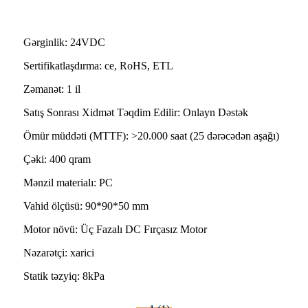
Gərginlik: 24VDC
Sertifikatlaşdırma: ce, RoHS, ETL
Zəmanət: 1 il
Satış Sonrası Xidmət Təqdim Edilir: Onlayn Dəstək
Ömür müddəti (MTTF): >20.000 saat (25 dərəcədən aşağı)
Çəki: 400 qram
Mənzil materialı: PC
Vahid ölçüsü: 90*90*50 mm
Motor növü: Üç Fazalı DC Fırçasız Motor
Nəzarətçi: xarici
Statik təzyiq: 8kPa