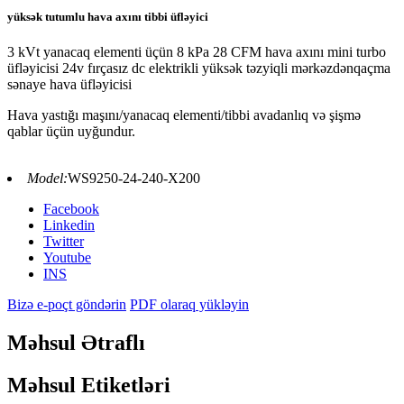
yüksək tutumlu hava axını tibbi üfləyici
3 kVt yanacaq elementi üçün 8 kPa 28 CFM hava axını mini turbo
üfləyicisi 24v fırçasız dc elektrikli yüksək təzyiqli mərkəzdənqaçma
sənaye hava üfləyicisi
Hava yastığı maşını/yanacaq elementi/tibbi avadanlıq və şişmə
qablar üçün uyğundur.
Model:
WS9250-24-240-X200
Facebook
Linkedin
Twitter
Youtube
INS
Bizə e-poçt göndərin
PDF olaraq yükləyin
Məhsul Ətraflı
Məhsul Etiketləri