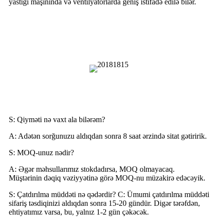
yastığı maşınında və ventilyatorlarda geniş istifadə edilə bilər.
Üfləyicidən necə düzgün istifadə
etməli
Tez-tez verilən suallar
S: Qiyməti nə vaxt ala bilərəm?
A: Adətən sorğunuzu aldıqdan sonra 8 saat ərzində sitat gətiririk.
S: MOQ-unuz nədir?
A: Əgər məhsullarımız stokdadırsa, MOQ olmayacaq.
Müştərinin dəqiq vəziyyətinə görə MOQ-nu müzakirə edəcəyik.
S: Çatdırılma müddəti nə qədərdir? C: Ümumi çatdırılma müddəti
sifariş təsdiqinizi aldıqdan sonra 15-20 gündür. Digər tərəfdən,
ehtiyatımız varsa, bu, yalnız 1-2 gün çəkəcək.