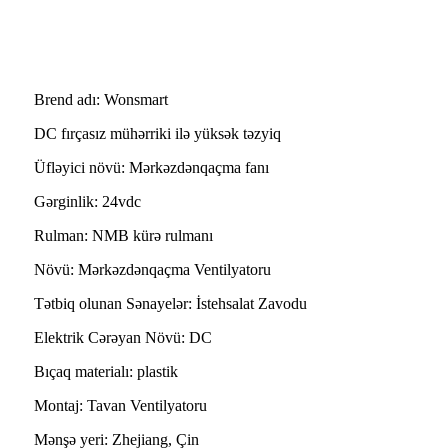
Üfləyici Xüsusiyyətləri
Brend adı: Wonsmart
DC fırçasız mühərriki ilə yüksək təzyiq
Üfləyici növü: Mərkəzdənqaçma fanı
Gərginlik: 24vdc
Rulman: NMB kürə rulmanı
Növü: Mərkəzdənqaçma Ventilyatoru
Tətbiq olunan Sənayelər: İstehsalat Zavodu
Elektrik Cərəyan Növü: DC
Bıçaq materialı: plastik
Montaj: Tavan Ventilyatoru
Mənşə yeri: Zhejiang, Çin