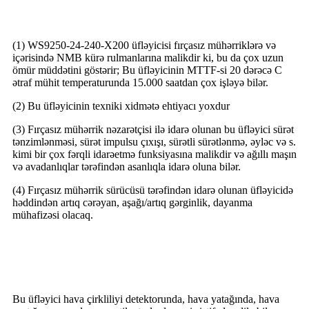
DC Fırçasız Üfləyicinin Üstünlüyü
(1) WS9250-24-240-X200 üfləyicisi fırçasız mühərriklərə və
içərisində NMB kürə rulmanlarına malikdir ki, bu da çox uzun
ömür müddətini göstərir; Bu üfləyicinin MTTF-si 20 dərəcə C
ətraf mühit temperaturunda 15.000 saatdan çox işləyə bilər.
(2) Bu üfləyicinin texniki xidmətə ehtiyacı yoxdur
(3) Fırçasız mühərrik nəzarətçisi ilə idarə olunan bu üfləyici sürət
tənzimlənməsi, sürət impulsu çıxışı, sürətli sürətlənmə, əyləc və s.
kimi bir çox fərqli idarəetmə funksiyasına malikdir və ağıllı maşın
və avadanlıqlar tərəfindən asanlıqla idarə oluna bilər.
(4) Fırçasız mühərrik sürücüsü tərəfindən idarə olunan üfləyicidə
həddindən artıq cərəyan, aşağı/artıq gərginlik, dayanma
mühafizəsi olacaq.
Tətbiqlər
Bu üfləyici hava çirkliliyi detektorunda, hava yatağında, hava