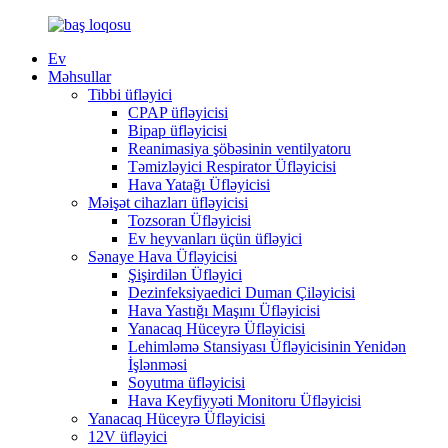
Ev
Məhsullar
Tibbi üfləyici
CPAP üfləyicisi
Bipap üfləyicisi
Reanimasiya şöbəsinin ventilyatoru
Təmizləyici Respirator Üfləyicisi
Hava Yatağı Üfləyicisi
Məişət cihazları üfləyicisi
Tozsoran Üfləyicisi
Ev heyvanları üçün üfləyici
Sənaye Hava Üfləyicisi
Şişirdilən Üfləyici
Dezinfeksiyaedici Duman Çiləyicisi
Hava Yastığı Maşını Üfləyicisi
Yanacaq Hüceyrə Üfləyicisi
Lehimləmə Stansiyası Üfləyicisinin Yenidən
İşlənməsi
Soyutma üfləyicisi
Hava Keyfiyyəti Monitoru Üfləyicisi
Yanacaq Hüceyrə Üfləyicisi
12V üfləyici